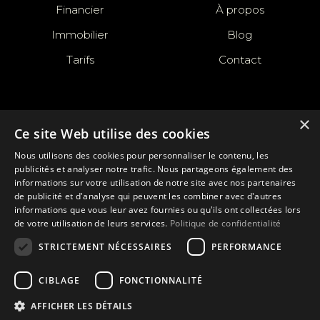
Financier
À propos
Immobilier
Blog
Tarifs
Contact
Prêt à commencer ?
×
Ce site Web utilise des cookies
Réservez votre appel découverte gratuit.
Nous utilisons des cookies pour personnaliser le contenu, les
publicités et analyser notre trafic. Nous partageons également des
informations sur votre utilisation de notre site avec nos partenaires
de publicité et d'analyse qui peuvent les combiner avec d'autres
Prendre rendez-vous
informations que vous leur avez fournies ou qu'ils ont collectées lors
de votre utilisation de leurs services.
Politique de confidentialité
STRICTEMENT NÉCESSAIRES
PERFORMANCE
CIBLAGE
FONCTIONNALITÉ
AFFICHER LES DÉTAILS
© 2026 GYC INVEST — TOUS DROITS RÉSERVÉS.